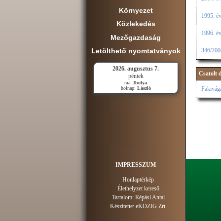
Környezet
1995. év
Közlekedés
1996. év
Mezőgazdaság
Letölthető nyomtatványok
346/2008
2026. augusztus 7.
Csatolt
péntek
ma:
Ibolya
holnap:
László
Fakivág
IMPRESSZUM
Honlaptérkép
Élethelyzet kereső
Tartalom:
Répási Antal
Készítette:
eKÖZIG Zrt.