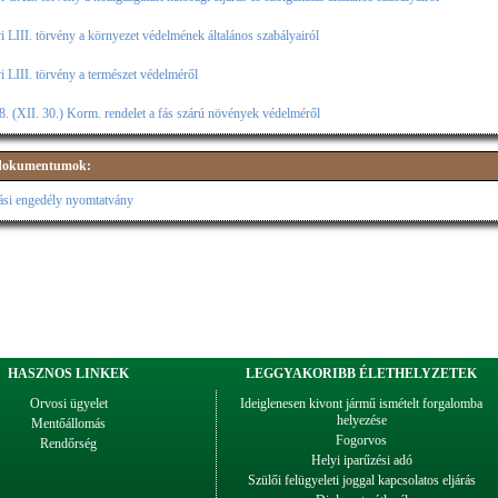
i LIII. törvény a környezet védelmének általános szabályairól
i LIII. törvény a természet védelméről
. (XII. 30.) Korm. rendelet a fás szárú növények védelméről
 dokumentumok:
ási engedély nyomtatvány
HASZNOS LINKEK
LEGGYAKORIBB ÉLETHELYZETEK
Orvosi ügyelet
Ideiglenesen kivont jármű ismételt forgalomba
helyezése
Mentőállomás
Fogorvos
Rendőrség
Helyi iparűzési adó
Szülői felügyeleti joggal kapcsolatos eljárás