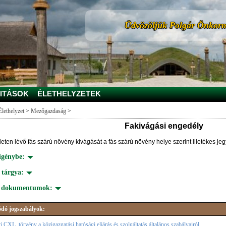
Üdvözöljük Polgár Önkorm
ITÁSOK
ÉLETHELYZETEK
Élethelyzet
>
Mezőgazdaság
>
Fakivágási engedély
leten lévő fás szárú növény kivágását a fás szárú növény helye szerint illetékes je
 igénybe:
 tárgya:
s dokumentumok:
dó jogszabályok:
i CXL. törvény a közigazgatási hatósági eljárás és szolgáltatás általános szabályairól