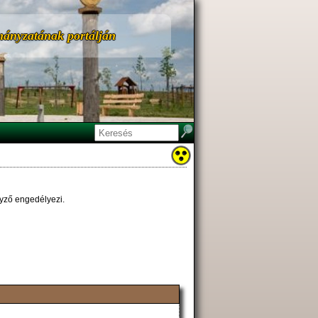
ányzatának portálján
gyző engedélyezi.