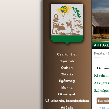
AKTUAL
Kezdőlap
>
Család, élet
Gyermek
Otthon
A közterü
Oktatás
Ki veheti
Egészség
Az eljárás
Munka
Szüksége
Okmányok
Vállalkozás, kereskedelem
Kapcsoló
Adózás
2004. év