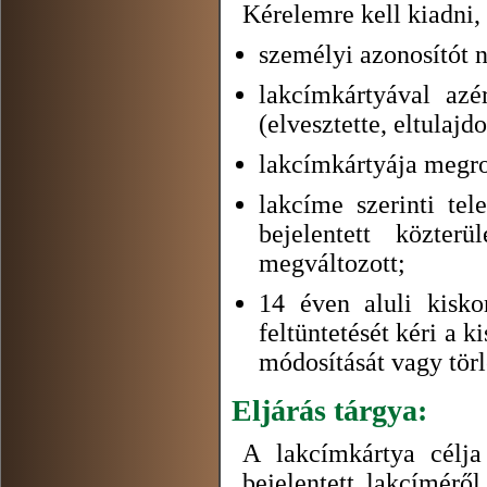
Kérelemre kell kiadni, 
személyi azonosítót 
lakcímkártyával azé
(elvesztette, eltulaj
lakcímkártyája megro
lakcíme szerinti tel
bejelentett közte
megváltozott;
14 éven aluli kisko
feltüntetését kéri a k
módosítását vagy törl
Eljárás tárgya:
A lakcímkártya célja
bejelentett lakcímérő