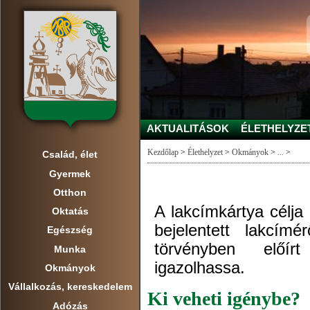
AKTUALITÁSOK
ÉLETHELYZE
Kezdőlap
>
Élethelyzet
>
Okmányok
>
...
>
Család, élet
Gyermek
Otthon
A lakcímkártya célja
Oktatás
bejelentett lakcí
Egészség
törvényben előírt
Munka
igazolhassa.
Okmányok
Vállalkozás, kereskedelem
Ki veheti igénybe?
Adózás