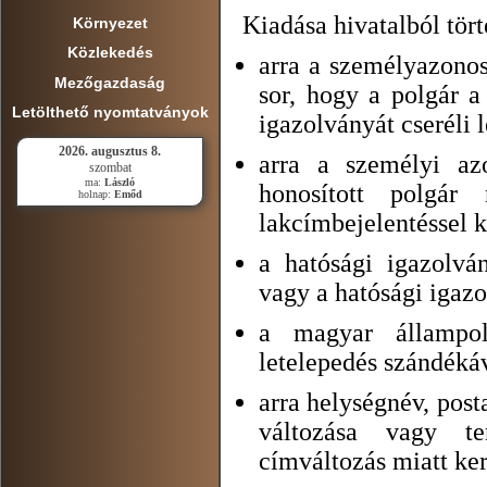
Kiadása hivatalból tört
Környezet
Közlekedés
arra a személyazonos
Mezőgazdaság
sor, hogy a polgár a
Letölthető nyomtatványok
igazolványát cseréli 
2026. augusztus 8.
arra a személyi az
szombat
ma:
László
honosított polgár 
holnap:
Emőd
lakcímbejelentéssel k
a hatósági igazolván
vagy a hatósági igazo
a magyar állampolg
letelepedés szándékáv
arra helységnév, post
változása vagy ter
címváltozás miatt ker