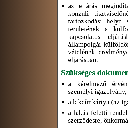
az eljárás megindít
konzuli tisztviselő
tartózkodási helye 
területének a külfö
kapcsolatos eljár
állampolgár külföldö
vételének eredménye
eljárásban.
Szükséges dokume
a kérelmező érvén
személyi igazolvány, 
a lakcímkártya (az ig
a lakás feletti rende
szerződésre, önkormán