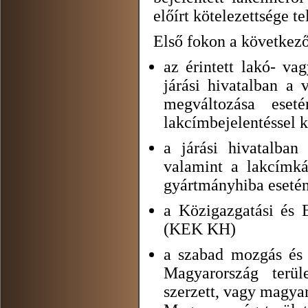
előírt kötelezettsége t
Első fokon a következő
az érintett lakó- vag
járási hivatalban a 
megváltozása eset
lakcímbejelentéssel k
a járási hivatalban
valamint a lakcímká
gyártmányhiba esetén
a Közigazgatási és 
(KEK KH)
a szabad mozgás és 
Magyarország terül
szerzett, vagy magyar