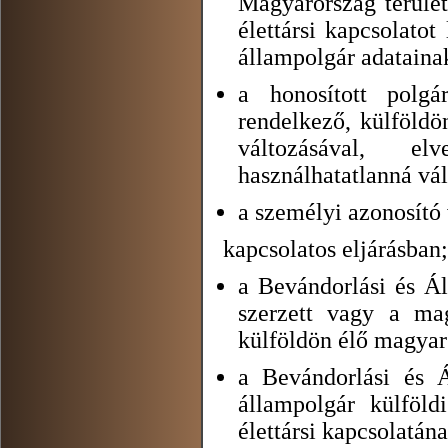
Magyarország terület
élettársi kapcsolato
állampolgár adatainak
a honosított polg
rendelkező, külföldö
változásával, el
használhatatlanná vál
a személyi azonosító 
kapcsolatos eljárásban;
a Bevándorlási és Á
szerzett vagy a mag
külföldön élő magyar
a Bevándorlási és Á
állampolgár külföld
élettársi kapcsolatán