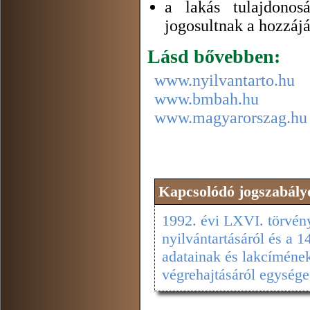
a lakás tulajdono
jogosultnak a hozzájá
Lásd bővebben:
www.nyilvantarto.hu
www.bmbah.hu
www.magyarorszag.hu
Kapcsolódó jogszabály
1992. évi LXVI. törvén
nyilvántartásáról és a 
adatainak és lakcímének
végrehajtásáról egysége